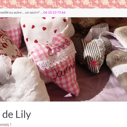
llé ou autre ... un seul n° ...
06 10 23 75 66
 de Lily
rmis !