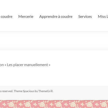
 coudre
Mercerie
Apprendre à coudre
Services
Miss L
tion « Les placer manuellement »
hts reserved. Theme
Spacious
by ThemeGrill.